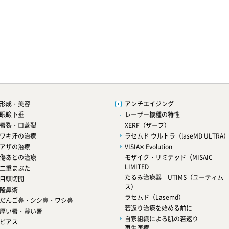
形成・美容
アンチエイジング
眼瞼下垂
レーザー機種の特性
唇裂・口蓋裂
XERF（ザーフ）
ワキ汗の治療
ラセムド ウルトラ（laseMD ULTRA
アザの治療
VISIA® Evolution
傷あとの治療
モザイク・リミテッド（MISAIC
LIMITED
二重まぶた
たるみ治療器 UTIMS（ユーティム
目頭切開
ス）
隆鼻術
ラセムド（Lasemd）
だんご鼻・シシ鼻・ワシ鼻
若返り治療を始める前に
厚い唇・薄い唇
自家組織による肌の若返り
ピアス
再生医療