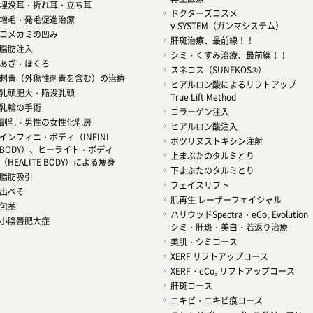
埋没耳・折れ耳・立ち耳
ドクターズコスメ
増毛・発毛促進治療
γ-SYSTEM（ガンマシステム）
コメカミの凹み
肝斑治療、最前線！！
脂肪注入
シミ・くすみ治療、最前線！！
あざ・ほくろ
スネコス（SUNEKOS®）
刺青（外傷性刺青を含む）の治療
ヒアルロン酸によるリフトアップ
乳頭肥大・陥没乳頭
True Lift Method
乳輪の手術
コラーゲン注入
副乳・男性の女性化乳房
ヒアルロン酸注入
インフィニ・ボディ（INFINI
ボツリヌストキシン注射
BODY）、ヒーライト・ボディ
上まぶたのタルミとり
（HEALITE BODY）による痩身
下まぶたのタルミとり
脂肪吸引
フェイスリフト
出べそ
肌再生 レーザーフェイシャル
包茎
ハリウッドSpectra・eCo₂ Evolution
小陰唇肥大症
シミ・肝斑・美白・若返り治療
美肌・シミコース
XERF リフトアップコース
XERF・eCo₂ リフトアップコース
肝斑コース
ニキビ・ニキビ痕コース