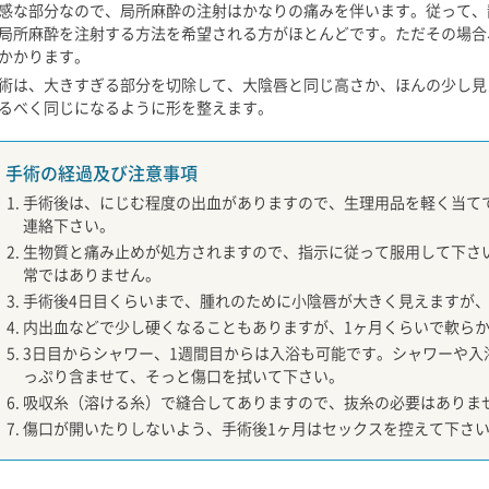
感な部分なので、局所麻酔の注射はかなりの痛みを伴います。従って、
局所麻酔を注射する方法を希望される方がほとんどです。ただその場合
かかります。
術は、大きすぎる部分を切除して、大陰唇と同じ高さか、ほんの少し見
るべく同じになるように形を整えます。
手術の経過及び注意事項
手術後は、にじむ程度の出血がありますので、生理用品を軽く当て
連絡下さい。
生物質と痛み止めが処方されますので、指示に従って服用して下さ
常ではありません。
手術後4日目くらいまで、腫れのために小陰唇が大きく見えますが、
内出血などで少し硬くなることもありますが、1ヶ月くらいで軟ら
3日目からシャワー、1週間目からは入浴も可能です。シャワーや入
っぷり含ませて、そっと傷口を拭いて下さい。
吸収糸（溶ける糸）で縫合してありますので、抜糸の必要はありま
傷口が開いたりしないよう、手術後1ヶ月はセックスを控えて下さ