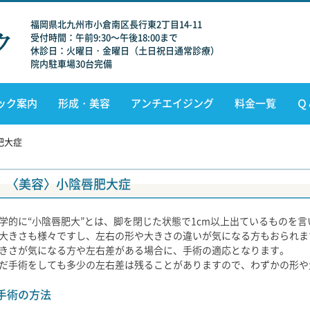
福岡県北九州市小倉南区長行東2丁目14-11
受付時間：午前9:30～午後18:00まで
休診日：火曜日・金曜日（土日祝日通常診療）
院内駐車場30台完備
ック案内
形成・美容
アンチエイジング
料金一覧
Ｑ
肥大症
〈美容〉小陰唇肥大症
学的に“小陰唇肥大”とは、脚を閉じた状態で1cm以上出ているものを
大きさも様々ですし、左右の形や大きさの違いが気になる方もおられま
きさが気になる方や左右差がある場合に、手術の適応となります。
だ手術をしても多少の左右差は残ることがありますので、わずかの形や
手術の方法