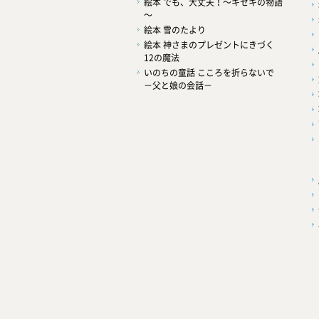
絵本 でも、大丈夫！～キセキの物語
～
絵本 雪のたより
絵本 神さまのプレゼントにきづく
12の魔法
いのちの童話 こころを折らないで
－父と娘の会話－