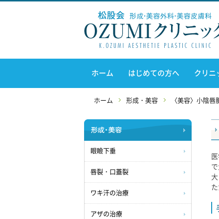
ホーム
はじめての方へ
クリニ
ホーム
形成・美容
〈美容〉小陰唇
眼瞼下垂
医
で
唇裂・口蓋裂
大
た
ワキ汗の治療
アザの治療