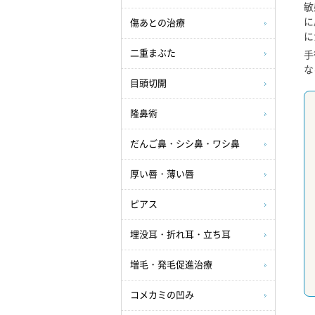
敏
に
傷あとの治療
に
手
二重まぶた
な
目頭切開
隆鼻術
だんご鼻・シシ鼻・ワシ鼻
厚い唇・薄い唇
ピアス
埋没耳・折れ耳・立ち耳
増毛・発毛促進治療
コメカミの凹み