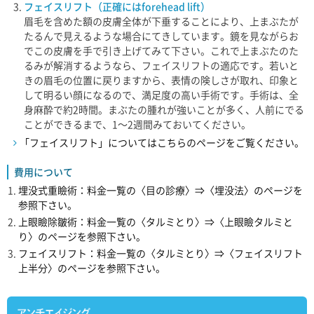
フェイスリフト（正確にはforehead lift）
眉毛を含めた額の皮膚全体が下垂することにより、上まぶたが
たるんで見えるような場合にてきしています。鏡を見ながらお
でこの皮膚を手で引き上げてみて下さい。これで上まぶたのた
るみが解消するようなら、フェイスリフトの適応です。若いと
きの眉毛の位置に戻りますから、表情の険しさが取れ、印象と
して明るい顔になるので、満足度の高い手術です。手術は、全
身麻酔で約2時間。まぶたの腫れが強いことが多く、人前にでる
ことができるまで、1～2週間みておいてください。
「フェイスリフト」についてはこちらのページをご覧ください。
費用について
埋没式重瞼術：料金一覧の〈目の診療〉⇒〈埋没法〉のページを
参照下さい。
上眼瞼除皺術：料金一覧の〈タルミとり〉⇒〈上眼瞼タルミと
り〉のページを参照下さい。
フェイスリフト：料金一覧の〈タルミとり〉⇒〈フェイスリフト
上半分〉のページを参照下さい。