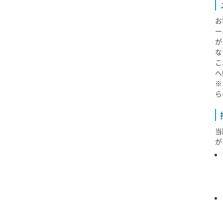
お
ー
が
な
こ
へ
※
ら
当
が