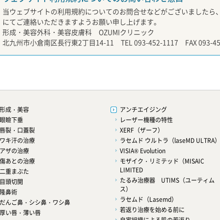
当ウェブサイトの利用規約についてのお問合せなどがございましたら
にてご連絡いただきますようお願い申し上げます。
形成・美容外科・美容皮膚科 OZUMIクリニック
北九州市小倉南区長行東2丁目14-11 TEL 093-452-1117 FAX 093-452
形成・美容
アンチエイジング
眼瞼下垂
レーザー機種の特性
唇裂・口蓋裂
XERF（ザーフ）
ワキ汗の治療
ラセムド ウルトラ（laseMD ULTRA
アザの治療
VISIA® Evolution
傷あとの治療
モザイク・リミテッド（MISAIC
LIMITED
二重まぶた
たるみ治療器 UTIMS（ユーティム
目頭切開
ス）
隆鼻術
ラセムド（Lasemd）
だんご鼻・シシ鼻・ワシ鼻
若返り治療を始める前に
厚い唇・薄い唇