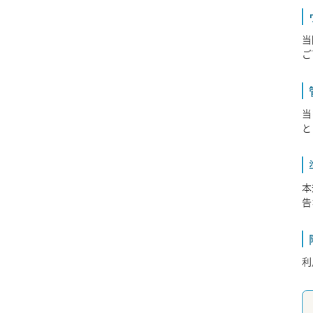
当
ご
当
と
本
告
利