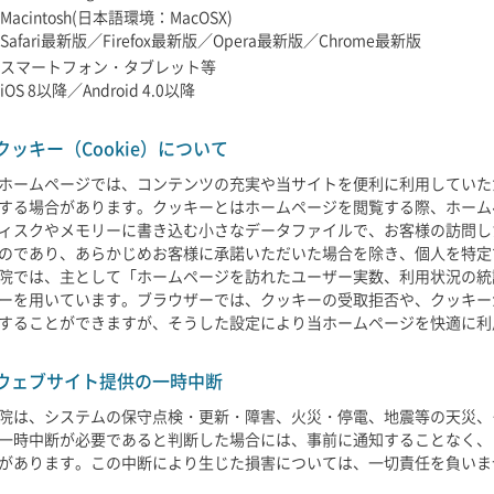
Macintosh(日本語環境：MacOSX)
Safari最新版／Firefox最新版／Opera最新版／Chrome最新版
スマートフォン・タブレット等
iOS 8以降／Android 4.0以降
クッキー（Cookie）について
ホームページでは、コンテンツの充実や当サイトを便利に利用していた
する場合があります。クッキーとはホームページを閲覧する際、ホーム
ィスクやメモリーに書き込む小さなデータファイルで、お客様の訪問し
のであり、あらかじめお客様に承諾いただいた場合を除き、個人を特定
院では、主として「ホームページを訪れたユーザー実数、利用状況の統
ーを用いています。ブラウザーでは、クッキーの受取拒否や、クッキー
することができますが、そうした設定により当ホームページを快適に利
ウェブサイト提供の一時中断
院は、システムの保守点検・更新・障害、火災・停電、地震等の天災、
一時中断が必要であると判断した場合には、事前に通知することなく、
があります。この中断により生じた損害については、一切責任を負いま