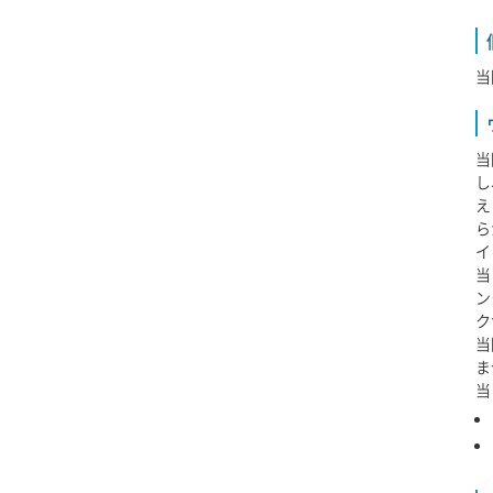
当
当
し
え
ら
イ
当
ン
ク
当
ま
当