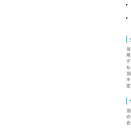
当
用
デ
も
当
キ
定
当
の
合