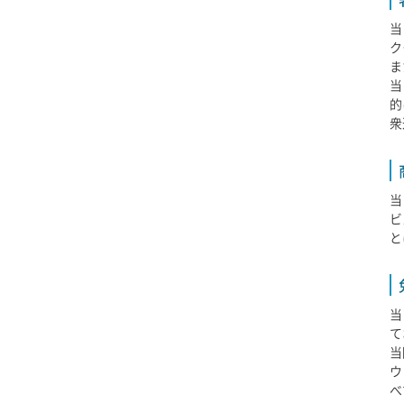
当
ク
ま
当
的
衆
当
ビ
と
当
て
当
ウ
べ