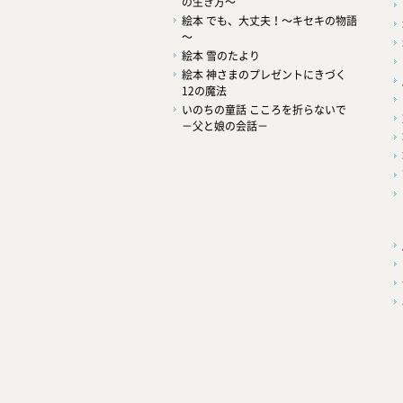
の生き方～
絵本 でも、大丈夫！～キセキの物語
～
絵本 雪のたより
絵本 神さまのプレゼントにきづく
12の魔法
いのちの童話 こころを折らないで
－父と娘の会話－