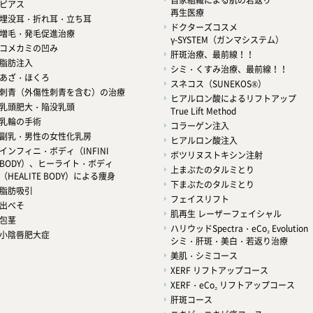
自家組織による肌の若返り
ピアス
再生医療
埋没耳・折れ耳・立ち耳
ドクターズコスメ
増毛・発毛促進治療
γ-SYSTEM（ガンマシステム）
コメカミの凹み
肝斑治療、最前線！！
脂肪注入
シミ・くすみ治療、最前線！！
あざ・ほくろ
スネコス（SUNEKOS®）
刺青（外傷性刺青を含む）の治療
ヒアルロン酸によるリフトアップ
乳頭肥大・陥没乳頭
True Lift Method
乳輪の手術
コラーゲン注入
副乳・男性の女性化乳房
ヒアルロン酸注入
インフィニ・ボディ（INFINI
ボツリヌストキシン注射
BODY）、ヒーライト・ボディ
上まぶたのタルミとり
（HEALITE BODY）による痩身
下まぶたのタルミとり
脂肪吸引
フェイスリフト
出べそ
肌再生 レーザーフェイシャル
包茎
ハリウッドSpectra・eCo₂ Evolution
小陰唇肥大症
シミ・肝斑・美白・若返り治療
美肌・シミコース
XERF リフトアップコース
XERF・eCo₂ リフトアップコース
肝斑コース