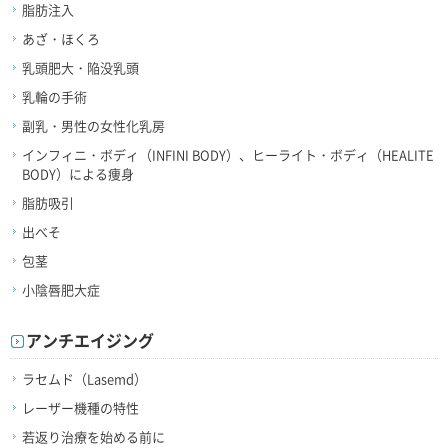
脂肪注入
あざ・ほくろ
乳頭肥大・陥没乳頭
乳輪の手術
副乳・男性の女性化乳房
インフィニ・ボディ（INFINI BODY）、ヒーライト・ボディ（HEALITE
BODY）による痩身
脂肪吸引
出べそ
包茎
小陰唇肥大症
アンチエイジング
ラセムド（Lasemd）
レーザー機種の特性
若返り治療を始める前に