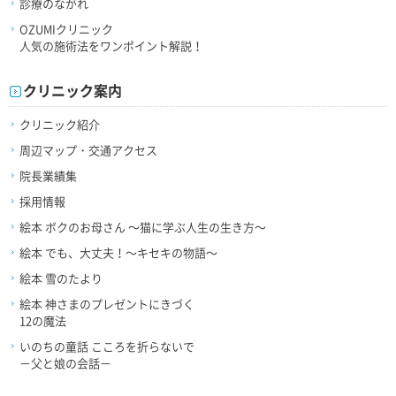
診療のながれ
OZUMIクリニック
人気の施術法をワンポイント解説！
クリニック案内
クリニック紹介
周辺マップ・交通アクセス
院長業績集
採用情報
絵本 ボクのお母さん ～猫に学ぶ人生の生き方～
絵本 でも、大丈夫！～キセキの物語～
絵本 雪のたより
絵本 神さまのプレゼントにきづく
12の魔法
いのちの童話 こころを折らないで
－父と娘の会話－