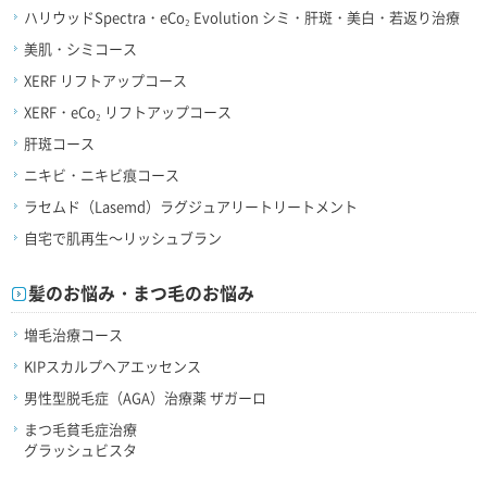
ハリウッドSpectra・eCo₂ Evolution シミ・肝斑・美白・若返り治療
美肌・シミコース
XERF リフトアップコース
XERF・eCo₂ リフトアップコース
肝斑コース
ニキビ・ニキビ痕コース
ラセムド（Lasemd）ラグジュアリートリートメント
自宅で肌再生～リッシュブラン
髪のお悩み・まつ毛のお悩み
増毛治療コース
KIPスカルプヘアエッセンス
男性型脱毛症（AGA）治療薬 ザガーロ
まつ毛貧毛症治療
グラッシュビスタ