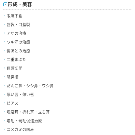
形成・美容
眼瞼下垂
唇裂・口蓋裂
アザの治療
ワキ汗の治療
傷あとの治療
二重まぶた
目頭切開
隆鼻術
だんご鼻・シシ鼻・ワシ鼻
厚い唇・薄い唇
ピアス
埋没耳・折れ耳・立ち耳
増毛・発毛促進治療
コメカミの凹み