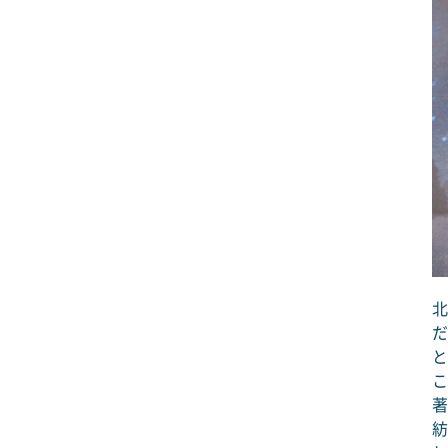
北
だ
と
こ
著
紡