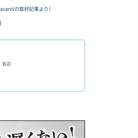
antiの取材記事より）
)
 各店