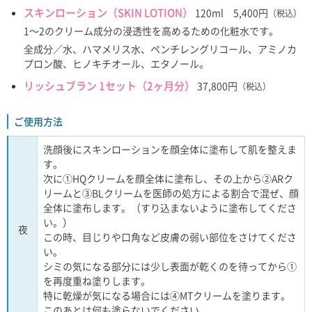
スキンローション（SKIN LOTION）
120ml 5,400円
（税込）
1～2のクリーム成分の浸透性を高めるための化粧水です。
全成分／水、ハマメリス水、ペンチレングリコール、アミノカ
プロン酸、ヒノキチオール、エタノール。
リッシュブラン 1セット（2ヶ月分）
37,800円
（税込）
ご使用方法
洗顔後にスキンローションを顔全体に塗布して肌を整えま
す。
次に①HQクリームを顔全体に塗布し、その上から②ARク
リームと③BLクリームを医師の処方による割合で混ぜ、顔
全体に塗布します。（すり込まないように塗布してくださ
い。）
夜
この時、目じりや口角など皮膚の弱い部位をさけてくださ
い。
シミの気になる部分には少し表面が乾くのを待ってから①
を再度重ね塗りします。
特に乾燥が気になる場合には④MTクリームを塗ります。
このあとは何も塗らないでください。