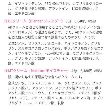
ム、イソヘキサデカン、PEG-40ヒマシ油、カプリリルグリコー
ル、グリチルリチン酸2K、アラントイン、ピロ亜硫酸Na、乳
酸、エチドロン酸
③BLクリーム（Blender ブレンダー）
30g 8,640円
（税込）
ARクリームと混ぜて使用することで2つの成分（レチノイン酸・
ハイドロキノン）の浸透を高めます。 また、ARクリームの濃度
を個人個人の肌質に合わせて調整するためのクリームです。
全成分／水、ミリスチルアルコール、ハイドロキノン、グリセ
リン、スルホコハク酸ラウレス2Na、ポリアクリル酸アンモニウ
ム、イソヘキサデカン、PEG-40ヒマシ油、カプリリルグリコー
ル、グリチルリチン酸2K、アラントイン、ピロ亜硫酸Na、乳
酸、エチドロン酸
④MTクリーム（Moisture モイスチャー）
45g 6,480円
（税込）
肌に潤いを与える保湿成分を含んだクリームです。
全成分／水、ミリスチルアルコール、グリセリン、BG、グリチ
ルリチン酸2K、アラントイン、ステアリン酸グリセリル、ポリ
アクリル酸アンモニウム、イソヘキサデカン、ステアリン酸グ
リセリル(SE)、ステアリン酸PEG-10、PEG-40ヒマシ油、カプリ
リルグリコール、エチドロン酸、乳酸