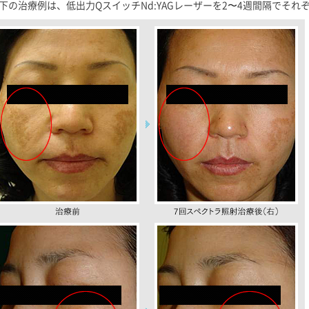
下の治療例は、低出力QスイッチNd:YAGレーザーを2〜4週間隔でそれ