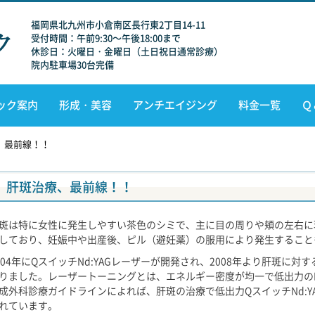
福岡県北九州市小倉南区長行東2丁目14-11
受付時間：午前9:30～午後18:00まで
休診日：火曜日・金曜日（土日祝日通常診療）
院内駐車場30台完備
ック案内
形成・美容
アンチエイジング
料金一覧
Ｑ
、最前線！！
肝斑治療、最前線！！
斑は特に女性に発生しやすい茶色のシミで、主に目の周りや頬の左右に
しており、妊娠中や出産後、ピル（避妊薬）の服用により発生すること
004年にQスイッチNd:YAGレーザーが開発され、2008年より肝斑に
りました。レーザートーニングとは、エネルギー密度が均一で低出力のN
成外科診療ガイドラインによれば、肝斑の治療で低出力QスイッチNd:Y
れています。