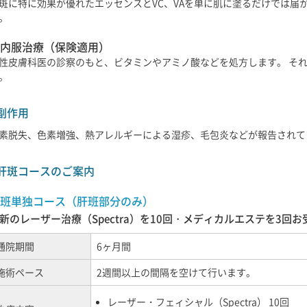
斑に特に効果が優れたエッセンスとVC、VAを単に肌に塗るだけでは届
。
内服治療（保険適用）
性皮膚科医の診察のもと、ビタミンやアミノ酸などを処方します。 そ
。
副作用
素脱失、色素増強、熱アレルギーによる湿疹、毛包炎などが報告されて
肝斑コースのご案内
班単独コース（肝班部分のみ）
新のレーザー治療（Spectra）を10回・メディカルエステを3回
通院期間
6ヶ月間
施術ペース
2週間以上の間隔を空けて行います。
レーザー・フェィシャル（Spectra） 10回