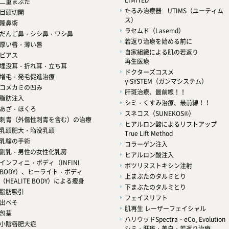
LIMITED
二重まぶた
たるみ治療器 UTIMS（ユーティム
目頭切開
ス）
隆鼻術
ラセムド（Lasemd）
だんご鼻・シシ鼻・ワシ鼻
若返り治療を始める前に
厚い唇・薄い唇
自家組織による肌の若返り
ピアス
再生医療
埋没耳・折れ耳・立ち耳
ドクターズコスメ
増毛・発毛促進治療
γ-SYSTEM（ガンマシステム）
コメカミの凹み
肝斑治療、最前線！！
脂肪注入
シミ・くすみ治療、最前線！！
あざ・ほくろ
スネコス（SUNEKOS®）
刺青（外傷性刺青を含む）の治療
ヒアルロン酸によるリフトアップ
乳頭肥大・陥没乳頭
True Lift Method
乳輪の手術
コラーゲン注入
副乳・男性の女性化乳房
ヒアルロン酸注入
インフィニ・ボディ（INFINI
ボツリヌストキシン注射
BODY）、ヒーライト・ボディ
上まぶたのタルミとり
（HEALITE BODY）による痩身
下まぶたのタルミとり
脂肪吸引
フェイスリフト
出べそ
肌再生 レーザーフェイシャル
包茎
ハリウッドSpectra・eCo₂ Evolution
小陰唇肥大症
シミ・肝斑・美白・若返り治療