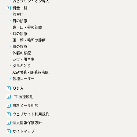
Ｗビタミンイオン導入
料金一覧
診察料
目の診療
鼻・口・唇の診療
耳の診療
頭・顔・輪郭の診療
胸の診療
体躯の診療
シワ・肌再生
タルミとり
AGA増毛・睫毛貧毛症
各種レーザー
Ｑ＆Ａ
医療脱毛
無料メール相談
ウェブサイト利用規約
個人情報保護方針
サイトマップ