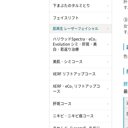
肝
下まぶたのタルミとり
す
フェイスリフト
③
女
肌再生 レーザーフェイシャル
す
ハリウッドSpectra・eCo₂
Evolution シミ・肝斑・美
白・若返り治療
色
美肌・シミコース
XERF リフトアップコース
肝
XERF・eCo₂ リフトアップコ
最
ース
肝斑コース
ニキビ・ニキビ痕コース