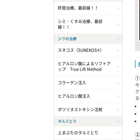
肝斑治療、最前線！！
シミ・くすみ治療、最前
線！！
シワの治療
スネコス（SUNEKOS®）
ヒアルロン酸によるリフトア
ップ True Lift Method
①
コラーゲン注入
今
ク
ヒアルロン酸注入
る
ボツリヌストキシン注射
タルミとり
上まぶたのタルミとり
②