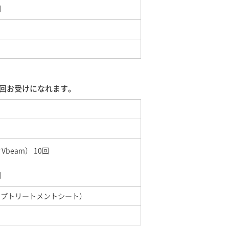
回
5回お受けになれます。
Vbeam） 10回
回
アップトリートメントシート）