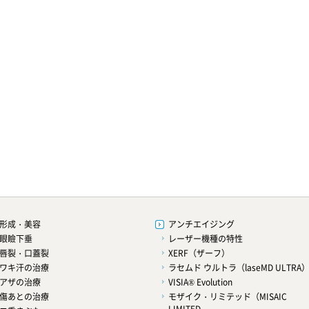
形成・美容
アンチエイジング
眼瞼下垂
レーザー機種の特性
唇裂・口蓋裂
XERF（ザーフ）
ワキ汗の治療
ラセムド ウルトラ（laseMD ULTRA
アザの治療
VISIA® Evolution
傷あとの治療
モザイク・リミテッド（MISAIC