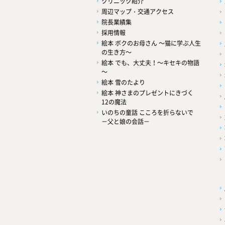
クリニック紹介
周辺マップ・交通アクセス
院長業績集
採用情報
絵本 ボクのお母さん ～猫に学ぶ人生
の生き方～
絵本 でも、大丈夫！～キセキの物語
～
絵本 雪のたより
絵本 神さまのプレゼントにきづく
12の魔法
いのちの童話 こころを折らないで
－父と娘の会話－