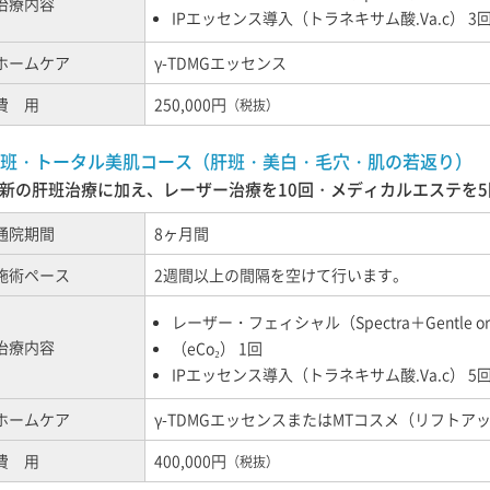
治療内容
IPエッセンス導入（トラネキサム酸.Va.c） 3
ホームケア
γ-TDMGエッセンス
費
用
250,000円
（税抜）
班・トータル美肌コース（肝班・美白・毛穴・肌の若返り）
新の肝班治療に加え、レーザー治療を10回・メディカルエステを
通院期間
8ヶ月間
施術ペース
2週間以上の間隔を空けて行います。
レーザー・フェィシャル（Spectra＋Gentle or 
治療内容
（eCo₂） 1回
IPエッセンス導入（トラネキサム酸.Va.c） 5
ホームケア
γ-TDMGエッセンスまたはMTコスメ（リフト
費
用
400,000円
（税抜）