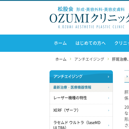
ホーム
はじめての方へ
クリニ
ホーム
アンチエイジング
肝斑治療
最新治療・医療機器情報
肝
係
レーザー機種の特性
2
XERF（ザーフ）
な
形
ラセムド ウルトラ（laseMD
さ
ULTRA）